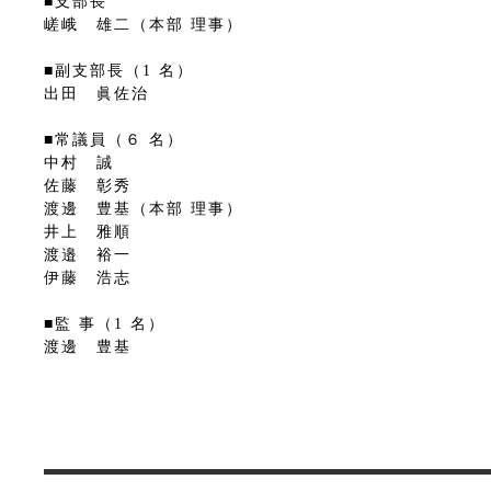
■支部長
嵯峨 雄二（本部 理事）
■副支部長（1 名）
出田 眞佐治
■常議員（６ 名）
中村 誠
佐藤 彰秀
渡邊 豊基（本部 理事）
井上 雅順
渡邉 裕一
伊藤 浩志
■監 事（1 名）
渡邊 豊基